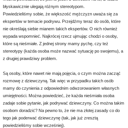
błyskawicznie ulegają różnym stereotypom.
Powiedzieliśmy sobie, że większość mężczyzn uważa się za
ekspertów w temacie podrywu. Przejdźmy teraz do osób, które
nie określają siebie mianem takich ekspertów. O nich również
wypada wspomnieć. Najkrócej rzecz ujmując chodzi o osoby,
które są nieśmiałe. Z jednej strony mamy pychę, czy też
stereotypy (każda osoba może nazwać sytuację po swojemu), a
z drugiej prawdziwy problem.
Są osoby, które nawet nie mają pojęcia, o czym można zacząć
rozmowę z dziewczyną. Tak więc w przypadku takich osób
mamy do czynienia z odpowiednim odwzorowaniem własnych
umiejętności. Można powiedzieć, że każda nieśmiała osoba
zadaje sobie pytanie, jak podrywać dziewczyny. Co można takim
osobom doradzić? Na pewno to, że nie ma złotej zasady co do
tego jak poderwać dziewczynę (tak, jak już zresztą
powiedzieliśmy sobie wcześniej).