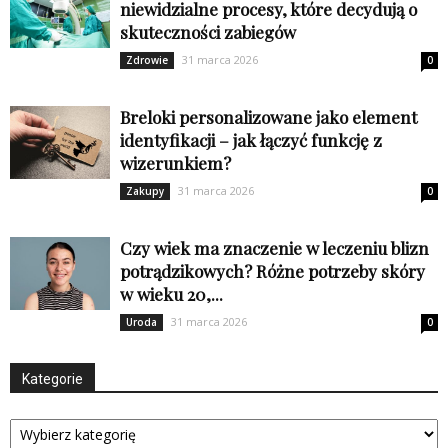
niewidzialne procesy, które decydują o
skuteczności zabiegów
31 marca 2026
Zdrowie
0
Breloki personalizowane jako element
identyfikacji – jak łączyć funkcję z
wizerunkiem?
31 marca 2026
Zakupy
0
Czy wiek ma znaczenie w leczeniu blizn
potrądzikowych? Różne potrzeby skóry
w wieku 20,...
31 marca 2026
Uroda
0
Kategorie
Kategorie