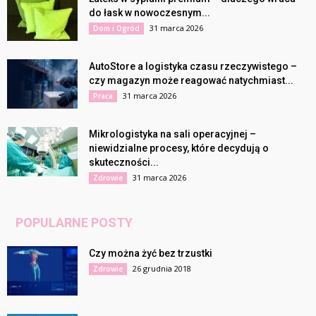
do łask w nowoczesnym...
31 marca 2026
Dom i Ogród
AutoStore a logistyka czasu rzeczywistego –
czy magazyn może reagować natychmiast...
31 marca 2026
Praca
Mikrologistyka na sali operacyjnej –
niewidzialne procesy, które decydują o
skuteczności...
31 marca 2026
Zdrowie
POPULARNE POSTY
Czy można żyć bez trzustki
26 grudnia 2018
Zdrowie