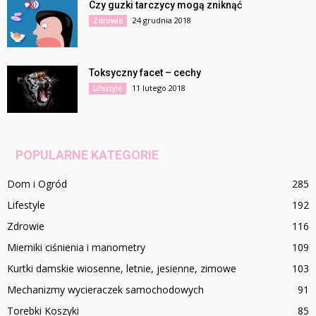
Czy guzki tarczycy mogą zniknąć
24 grudnia 2018
Zdrowie
Toksyczny facet – cechy
11 lutego 2018
Lifestyle
POPULARNE KATEGORIE
Dom i Ogród
285
Lifestyle
192
Zdrowie
116
Mierniki ciśnienia i manometry
109
Kurtki damskie wiosenne, letnie, jesienne, zimowe
103
Mechanizmy wycieraczek samochodowych
91
Torebki Koszyki
85