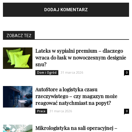
ZOBACZ TEŻ
Lateks w sypialni premium – dlaczego
wraca do łask w nowoczesnym designie
snu?
31 marca 2026
Dom i Ogród
0
AutoStore a logistyka czasu
rzeczywistego – czy magazyn może
reagować natychmiast na popyt?
31 marca 2026
Praca
0
Mikrologistyka na sali operacyjnej –