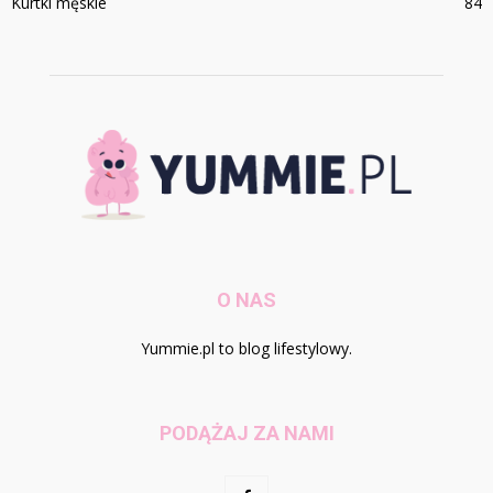
Kurtki męskie
84
O NAS
Yummie.pl to blog lifestylowy.
PODĄŻAJ ZA NAMI