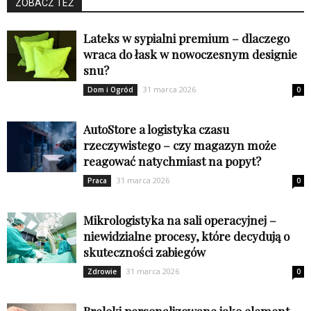
ZOBACZ TEŻ
Lateks w sypialni premium – dlaczego
wraca do łask w nowoczesnym designie
snu?
31 marca 2026
Dom i Ogród
0
AutoStore a logistyka czasu
rzeczywistego – czy magazyn może
reagować natychmiast na popyt?
31 marca 2026
Praca
0
Mikrologistyka na sali operacyjnej –
niewidzialne procesy, które decydują o
skuteczności zabiegów
31 marca 2026
Zdrowie
0
Breloki personalizowane jako element