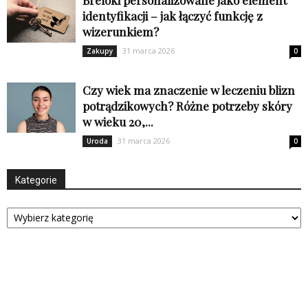
identyfikacji – jak łączyć funkcję z
wizerunkiem?
31 marca 2026
Zakupy
0
Czy wiek ma znaczenie w leczeniu blizn
potrądzikowych? Różne potrzeby skóry
w wieku 20,...
31 marca 2026
Uroda
0
Kategorie
Kategorie