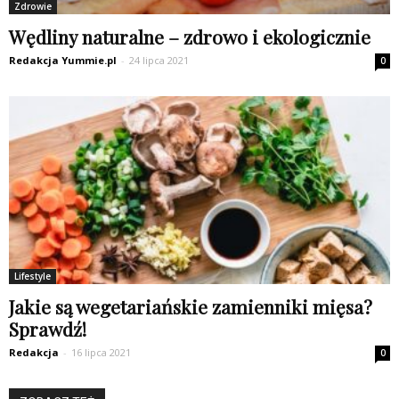
Zdrowie
Wędliny naturalne – zdrowo i ekologicznie
Redakcja Yummie.pl
-
24 lipca 2021
0
Lifestyle
Jakie są wegetariańskie zamienniki mięsa?
Sprawdź!
Redakcja
-
16 lipca 2021
0