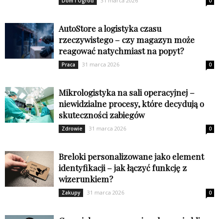
31 marca 2026
Dom i Ogród
0
AutoStore a logistyka czasu
rzeczywistego – czy magazyn może
reagować natychmiast na popyt?
31 marca 2026
Praca
0
Mikrologistyka na sali operacyjnej –
niewidzialne procesy, które decydują o
skuteczności zabiegów
31 marca 2026
Zdrowie
0
Breloki personalizowane jako element
identyfikacji – jak łączyć funkcję z
wizerunkiem?
31 marca 2026
Zakupy
0