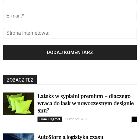
ZOBACZ TEŻ
Lateks w sypialni premium – dlaczego
wraca do łask w nowoczesnym designie
snu?
31 marca 2026
Dom i Ogród
0
AutoStore a logistyka czasu