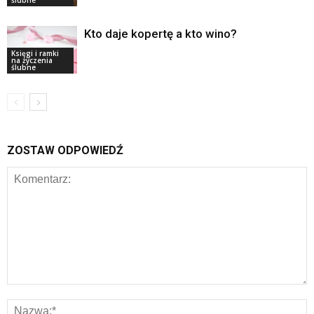
ślubne
Kto daje kopertę a kto wino?
Księgi i ramki
na życzenia
ślubne
ZOSTAW ODPOWIEDŹ