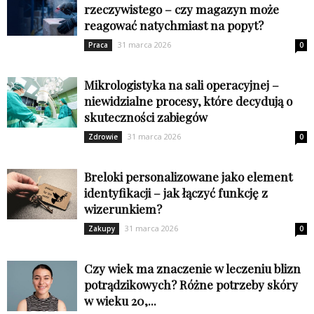
rzeczywistego – czy magazyn może
reagować natychmiast na popyt?
31 marca 2026
Praca
0
Mikrologistyka na sali operacyjnej –
niewidzialne procesy, które decydują o
skuteczności zabiegów
31 marca 2026
Zdrowie
0
Breloki personalizowane jako element
identyfikacji – jak łączyć funkcję z
wizerunkiem?
31 marca 2026
Zakupy
0
Czy wiek ma znaczenie w leczeniu blizn
potrądzikowych? Różne potrzeby skóry
w wieku 20,...