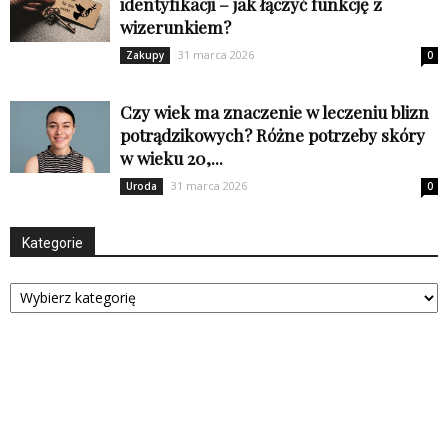
identyfikacji – jak łączyć funkcję z
wizerunkiem?
31 marca 2026
Zakupy
0
Czy wiek ma znaczenie w leczeniu blizn
potrądzikowych? Różne potrzeby skóry
w wieku 20,...
31 marca 2026
Uroda
0
Kategorie
Kategorie