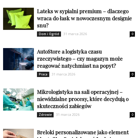
Lateks w sypialni premium – dlaczego
wraca do łask w nowoczesnym designie
snu?
31 marca 2026
Dom i Ogród
0
AutoStore a logistyka czasu
rzeczywistego – czy magazyn może
reagować natychmiast na popyt?
31 marca 2026
Praca
0
Mikrologistyka na sali operacyjnej –
niewidzialne procesy, które decydują o
skuteczności zabiegów
31 marca 2026
Zdrowie
0
Breloki personalizowane jako element