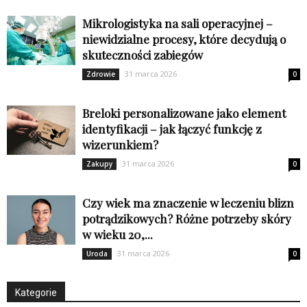
Mikrologistyka na sali operacyjnej –
niewidzialne procesy, które decydują o
skuteczności zabiegów
31 marca 2026
Zdrowie
0
Breloki personalizowane jako element
identyfikacji – jak łączyć funkcję z
wizerunkiem?
31 marca 2026
Zakupy
0
Czy wiek ma znaczenie w leczeniu blizn
potrądzikowych? Różne potrzeby skóry
w wieku 20,...
31 marca 2026
Uroda
0
Kategorie