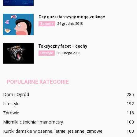
Czy guzki tarczycy mogą zniknąć
24 grudnia 2018
Zdrowie
Toksyczny facet – cechy
11 lutego 2018
Lifestyle
POPULARNE KATEGORIE
Dom i Ogród
285
Lifestyle
192
Zdrowie
116
Mierniki ciśnienia i manometry
109
Kurtki damskie wiosenne, letnie, jesienne, zimowe
103