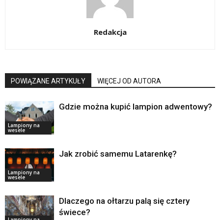
Redakcja
POWIĄZANE ARTYKUŁY
WIĘCEJ OD AUTORA
Gdzie można kupić lampion adwentowy?
Lampiony na
wesele
Jak zrobić samemu Latarenkę?
Lampiony na
wesele
Dlaczego na ołtarzu palą się cztery
świece?
Lampiony na