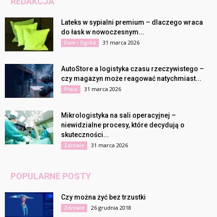
REDAKCJA
Lateks w sypialni premium – dlaczego wraca
do łask w nowoczesnym...
31 marca 2026
Dom i Ogród
AutoStore a logistyka czasu rzeczywistego –
czy magazyn może reagować natychmiast...
31 marca 2026
Praca
Mikrologistyka na sali operacyjnej –
niewidzialne procesy, które decydują o
skuteczności...
31 marca 2026
Zdrowie
POPULARNE POSTY
Czy można żyć bez trzustki
26 grudnia 2018
Zdrowie