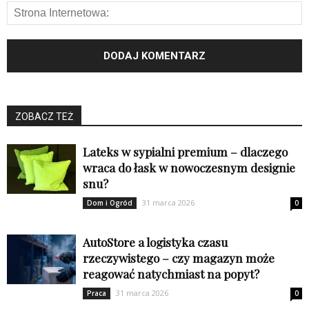
ZOBACZ TEŻ
Lateks w sypialni premium – dlaczego
wraca do łask w nowoczesnym designie
snu?
31 marca 2026
Dom i Ogród
0
AutoStore a logistyka czasu
rzeczywistego – czy magazyn może
reagować natychmiast na popyt?
31 marca 2026
Praca
0