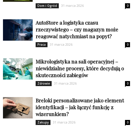
31 marca 2026
Dom i Ogród
0
AutoStore a logistyka czasu
rzeczywistego – czy magazyn może
reagować natychmiast na popyt?
31 marca 2026
Praca
0
Mikrologistyka na sali operacyjnej –
niewidzialne procesy, które decydują o
skuteczności zabiegów
31 marca 2026
Zdrowie
0
Breloki personalizowane jako element
identyfikacji – jak łączyć funkcję z
wizerunkiem?
31 marca 2026
Zakupy
0