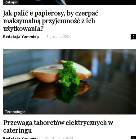
Zakupy
Jak palić e papierosy, by czerpać
maksymalną przyjemność z ich
użytkowania?
Redakcja Yummie.pl
-
18 grudnia 2024
0
Technologie
Przewaga taboretów elektrycznych w
cateringu
Redakcja Yummie.pl
-
30 listopada 2024
0