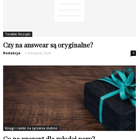
Torebki Koszyki
Czy na answear są oryginalne?
Redakcja
-
2 listopada 2024
0
Księgi i ramki na życzenia ślubne
Co na prezent dla młodej pary?