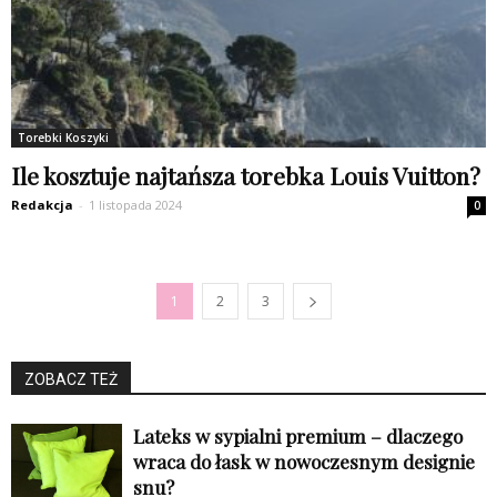
Torebki Koszyki
Ile kosztuje najtańsza torebka Louis Vuitton?
Redakcja
-
1 listopada 2024
0
1
2
3
ZOBACZ TEŻ
Lateks w sypialni premium – dlaczego
wraca do łask w nowoczesnym designie
snu?