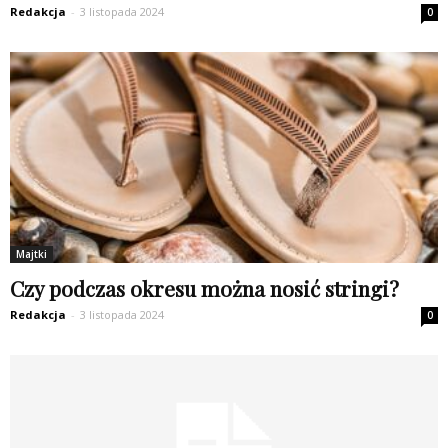
Redakcja
-
3 listopada 2024
0
Majtki
Czy podczas okresu można nosić stringi?
Redakcja
-
3 listopada 2024
0