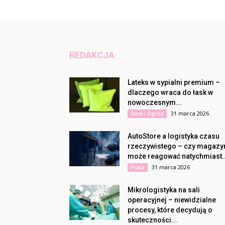
REDAKCJA
Lateks w sypialni premium –
dlaczego wraca do łask w
nowoczesnym...
31 marca 2026
Dom i Ogród
AutoStore a logistyka czasu
rzeczywistego – czy magazy
może reagować natychmiast..
31 marca 2026
Praca
Mikrologistyka na sali
operacyjnej – niewidzialne
procesy, które decydują o
skuteczności...