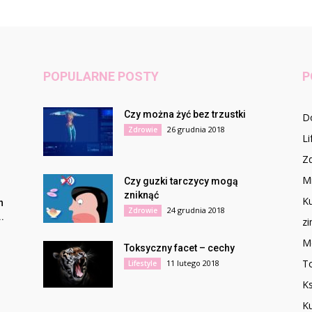
POPULARNE POSTY
P
Czy można żyć bez trzustki
D
26 grudnia 2018
Zdrowie
Li
Z
Mi
Czy guzki tarczycy mogą
zniknąć
Ku
n
24 grudnia 2018
Zdrowie
.
z
M
Toksyczny facet – cechy
To
11 lutego 2018
Lifestyle
Ks
Ku