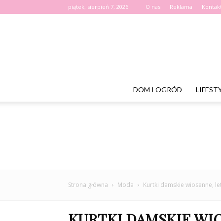
piątek, sierpień 7, 2026
O nas
Reklama
Kontak
DOM I OGRÓD
LIFEST
Strona główna
Moda
Kurtki damskie wiosenne, le
KURTKI DAMSKIE WIO