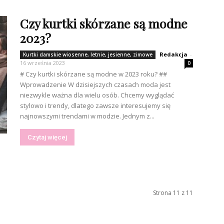
Czy kurtki skórzane są modne
2023?
Redakcja
-
Kurtki damskie wiosenne, letnie, jesienne, zimowe
16 września 2023
0
# Czy kurtki skórzane są modne w 2023 roku? ##
Wprowadzenie W dzisiejszych czasach moda jest
niezwykle ważna dla wielu osób. Chcemy wyglądać
stylowo i trendy, dlatego zawsze interesujemy się
najnowszymi trendami w modzie. Jednym z...
Czytaj więcej
Strona 11 z 11