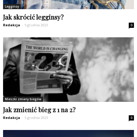
Legginsy
Jak skrócić legginsy?
Redakcja
-
5 grudnia 2023
0
Mieszki zmiany biegów
Jak zmienić bieg z 1 na 2?
Redakcja
-
5 grudnia 2023
0