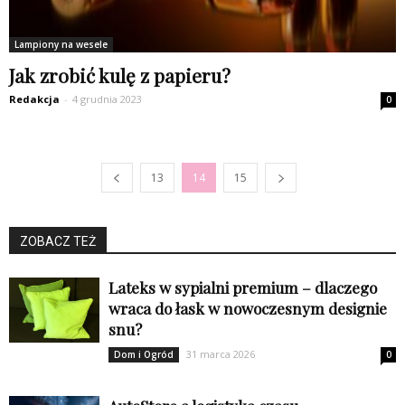
Lampiony na wesele
Jak zrobić kulę z papieru?
Redakcja
-
4 grudnia 2023
0
13
14
15
ZOBACZ TEŻ
Lateks w sypialni premium – dlaczego
wraca do łask w nowoczesnym designie
snu?
31 marca 2026
Dom i Ogród
0