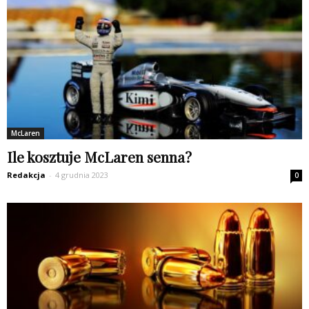
McLaren
Ile kosztuje McLaren senna?
Redakcja
-
4 grudnia 2023
0