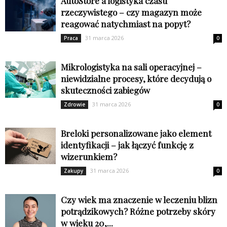
AutoStore a logistyka czasu
rzeczywistego – czy magazyn może
reagować natychmiast na popyt?
31 marca 2026
Praca
0
Mikrologistyka na sali operacyjnej –
niewidzialne procesy, które decydują o
skuteczności zabiegów
31 marca 2026
Zdrowie
0
Breloki personalizowane jako element
identyfikacji – jak łączyć funkcję z
wizerunkiem?
31 marca 2026
Zakupy
0
Czy wiek ma znaczenie w leczeniu blizn
potrądzikowych? Różne potrzeby skóry
w wieku 20,...