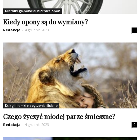
Mierniki głębokości bieżnika opon
Kiedy opony są do wymiany?
Redakcja
-
4 grudnia 2023
0
Księgi i ramki na życzenia ślubne
Czego życzyć młodej parze śmieszne?
Redakcja
-
4 grudnia 2023
0