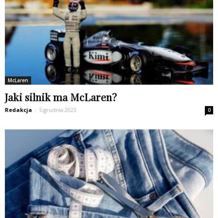
McLaren
Jaki silnik ma McLaren?
Redakcja
-
5 grudnia 2023
0